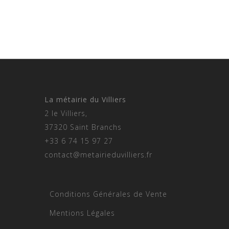
Pagination
des
publications
La métairie du Villiers
2 le Villiers,
37320 Saint Branchs
+33 6 74 15 97 27
contact@metairieduvilliers.fr
Conditions Générales de Vente
Mentions Légales