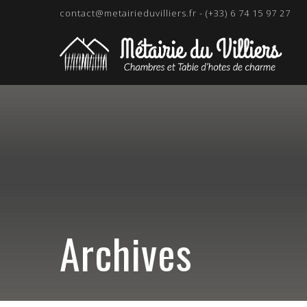
contact@metairieduvilliers.fr - (+33) 6 74 15 97 27
Archives